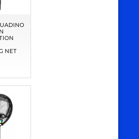
GUADINO
N
TION
G NET