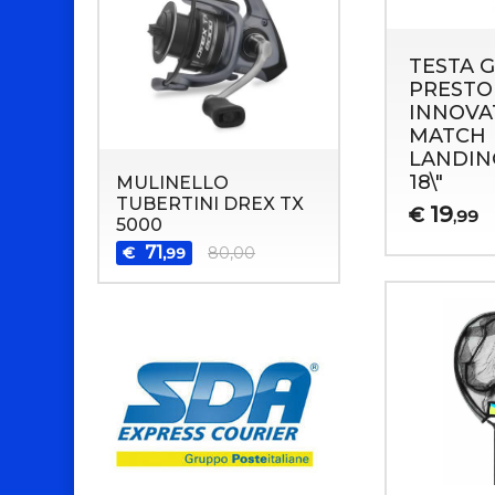
TESTA 
PRESTO
INNOVA
MATCH
LANDIN
18\"
MULINELLO
TUBERTINI DREX TX
19
€
,99
5000
71
€
80,00
,99