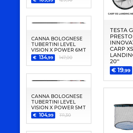
TESTA 
PRESTO
CANNA BOLOGNESE
INNOVA
TUBERTINI LEVEL
CARP X
VISION X POWER 6MT
LANDIN
134
€
147,00
,99
20''
19
€
,99
CANNA BOLOGNESE
TUBERTINI LEVEL
VISION X POWER 5MT
104
€
111,30
,99