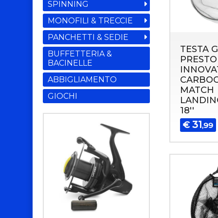
SPINNING
MONOFILI & TRECCIE
PANCHETTI & SEDIE
TESTA 
BUFFETTERIA &
PRESTO
BACINELLE
INNOVA
CARBO
ABBIGLIAMENTO
MATCH
GIOCHI
LANDIN
18''
31
€
,99