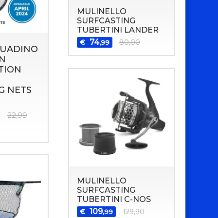
MULINELLO
SURFCASTING
TUBERTINI LANDER
74
€
80,00
,99
GUADINO
N
TION
G NETS
22,99
MULINELLO
SURFCASTING
TUBERTINI C-NOS
109
€
129,90
,99