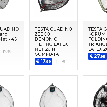
GUADINO
TESTA GUADINO
TESTA 
Carp
ZEBCO
KORUM
Net - 45
DEMONIC
FOLDIN
TILTING LATEX
TRIANG
NET 26IN
LATEX 26
17,99
GOMMATA
27
€
,99
17
€
,99
19,99