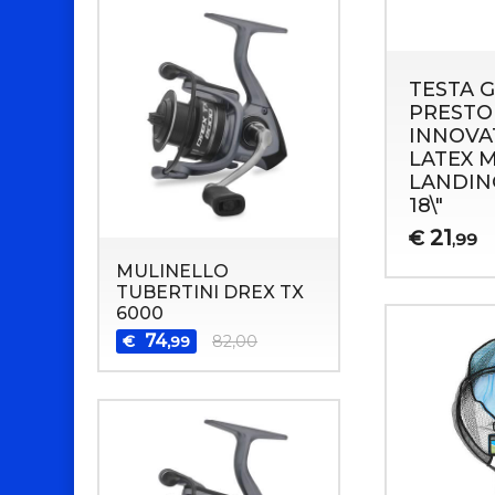
TESTA 
PRESTO
INNOVA
LATEX 
LANDIN
18\"
21
€
,99
MULINELLO
TUBERTINI DREX TX
6000
74
€
82,00
,99