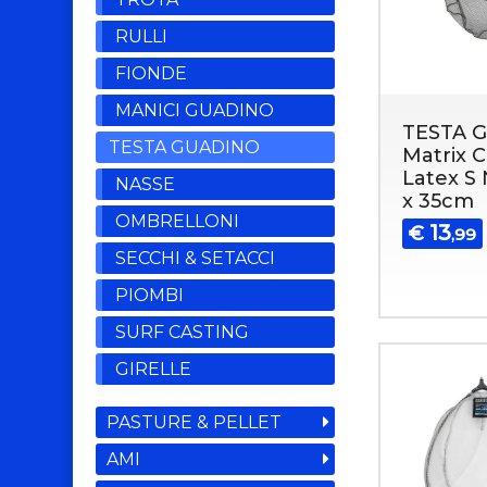
RULLI
FIONDE
MANICI GUADINO
TESTA 
TESTA GUADINO
Matrix 
Latex S 
NASSE
x 35cm
OMBRELLONI
13
€
,99
SECCHI & SETACCI
PIOMBI
SURF CASTING
GIRELLE
PASTURE & PELLET
AMI