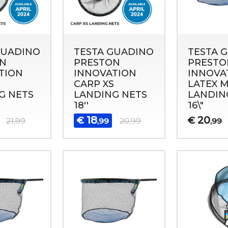
GUADINO
TESTA GUADINO
TESTA 
N
PRESTON
PRESTO
TION
INNOVATION
INNOVA
S
CARP XS
LATEX 
G NETS
LANDING NETS
LANDIN
18''
16\"
18
20
€
€
21,99
,99
20,99
,99