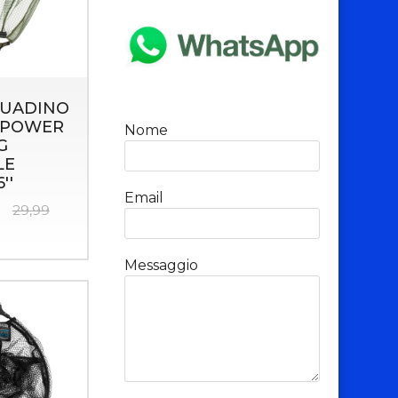
GUADINO
 POWER
Nome
G
LE
''
Email
29,99
Messaggio