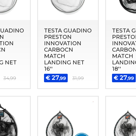
GUADINO
TESTA GUADINO
TESTA 
N
PRESTON
PRESTO
TION
INNOVATION
INNOVA
CN
CARBOCN
CARBO
MATCH
MATCH
G NET
LANDING NET
LANDIN
16''
18''
27
27
€
€
34,99
,99
31,99
,99