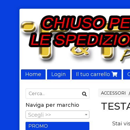
Home
Login
Il tuo carrello
NUOVI ARRIVI
ACCESSORI
TEST
Naviga per marchio
Scegli >>
Stai vi
PROMO