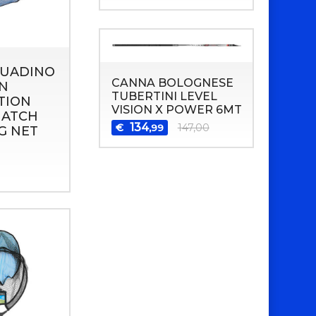
GUADINO
CANNA BOLOGNESE
N
TUBERTINI LEVEL
TION
VISION X POWER 6MT
MATCH
134
€
147,00
,99
G NET