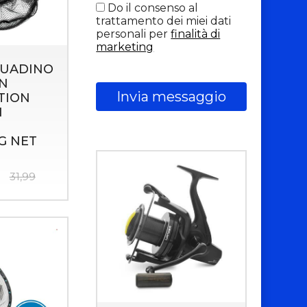
Do il consenso al
trattamento dei miei dati
personali per
finalità di
marketing
GUADINO
N
Invia messaggio
TION
N
G NET
31,99