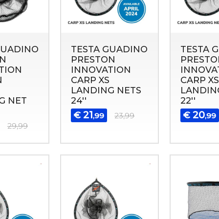
GUADINO
TESTA GUADINO
TESTA 
N
PRESTON
PRESTO
TION
INNOVATION
INNOVA
N
CARP XS
CARP XS
LANDING NETS
LANDIN
G NET
24''
22''
21
20
€
€
,99
23,99
,99
29,99