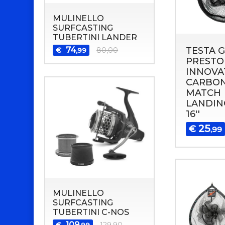
MULINELLO
SURFCASTING
TUBERTINI LANDER
74
TESTA 
€
80,00
,99
PRESTO
INNOVA
CARBO
MATCH
LANDIN
16''
25
€
,99
MULINELLO
SURFCASTING
TUBERTINI C-NOS
109
€
129,90
,99