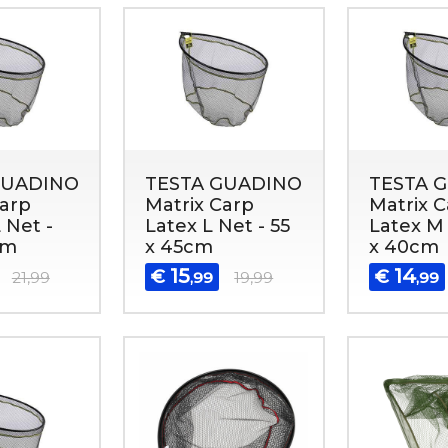
GUADINO
TESTA GUADINO
TESTA 
Carp
Matrix Carp
Matrix C
 Net -
Latex L Net - 55
Latex M 
cm
x 45cm
x 40cm
15
14
€
€
21,99
,99
19,99
,99