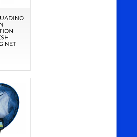
GUADINO
N
TION
ESH
G NET