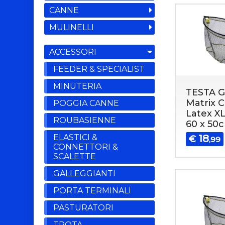
CANNE
MULINELLI
ACCESSORI
FEEDER & SPECIALIST
MINUTERIA
TESTA 
Matrix 
POGGIA CANNE
Latex XL
ROUBASIENNE
60 x 50
ELASTICI &
18
€
,99
CONNETTORI &
SCALETTE
GALLEGGIANTI
PORTA TERMINALI
PASTURATORI
TROTA