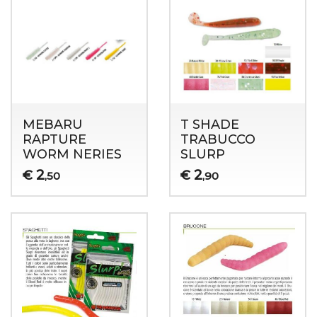
MEBARU
T SHADE
RAPTURE
TRABUCCO
WORM NERIES
SLURP
2
2
€
€
,50
,90