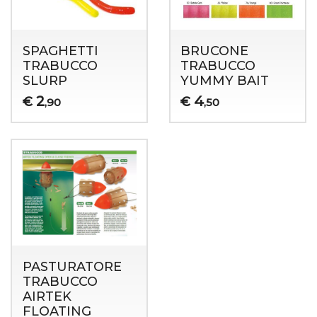
SPAGHETTI
BRUCONE
TRABUCCO
TRABUCCO
SLURP
YUMMY BAIT
2
4
€
€
,90
,50
PASTURATORE
TRABUCCO
AIRTEK
FLOATING