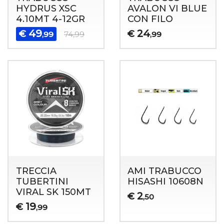
HYDRUS XSC
AVALON VI BLUE
4.10MT 4-12GR
CON FILO
49
24
€
€
,99
74,99
,99
TRECCIA
AMI TRABUCCO
TUBERTINI
HISASHI 10608N
VIRAL SK 150MT
2
€
,50
19
€
,99