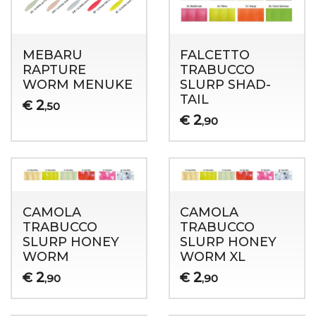
MEBARU
FALCETTO
RAPTURE
TRABUCCO
WORM MENUKE
SLURP SHAD-
TAIL
2
€
,50
2
€
,90
CAMOLA
CAMOLA
TRABUCCO
TRABUCCO
SLURP HONEY
SLURP HONEY
WORM
WORM XL
2
2
€
€
,90
,90