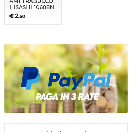
AMI TRABUCCO
HISASHI 10608N
2
€
,50