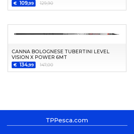
109
€
129,90
,99
CANNA BOLOGNESE TUBERTINI LEVEL
VISION X POWER 6MT
134
€
147,00
,99
TPPesca.com