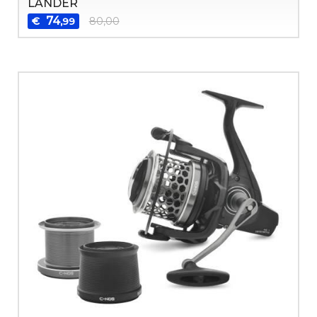
LANDER
74
€
80,00
,99