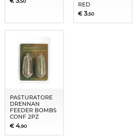
3
€
,50
RED
3
€
,50
PASTURATORE
DRENNAN
FEEDER BOMBS
CONF 2PZ
4
€
,90