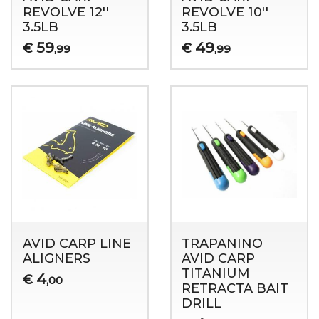
REVOLVE 12''
REVOLVE 10''
3.5LB
3.5LB
59
49
€
€
,99
,99
AVID CARP LINE
TRAPANINO
ALIGNERS
AVID CARP
TITANIUM
4
€
,00
RETRACTA BAIT
DRILL