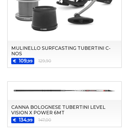
MULINELLO SURFCASTING TUBERTINI C-
NOS
109
€
129,90
,99
CANNA BOLOGNESE TUBERTINI LEVEL
VISION X POWER 6MT
134
€
147,00
,99