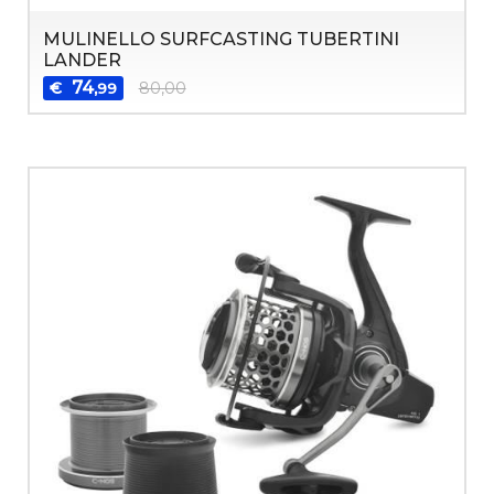
MULINELLO SURFCASTING TUBERTINI
LANDER
74
€
80,00
,99