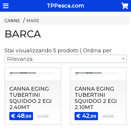
TPPesca.com
CANNE
MARE
BARCA
Stai visualizzando 5 prodotti | Ordina per:
Rilevanza
CANNA EGING
CANNA EGING
TUBERTINI
TUBERTINI
SQUIDOO 2 EGI
SQUIDOO 2 EGI
2.40MT
2.10MT
48
42
€
€
,99
51,99
,99
47,99