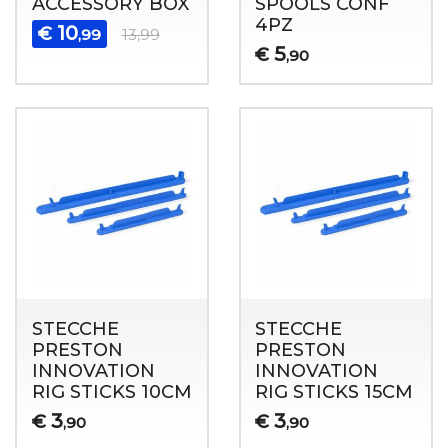
ACCESSORY BOX
SPOOLS CONF
4PZ
10
€
,99
13,99
5
€
,90
STECCHE
STECCHE
PRESTON
PRESTON
INNOVATION
INNOVATION
RIG STICKS 10CM
RIG STICKS 15CM
3
3
€
€
,90
,90