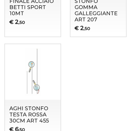
FINALE ACCIAIO
STONFO
BETTI SPORT
GOMMA
10MT
GALLEGGIANTE
ART 207
2
€
,50
2
€
,50
AGHI STONFO
TESTA ROSSA
30CM ART 455
6
€
,50