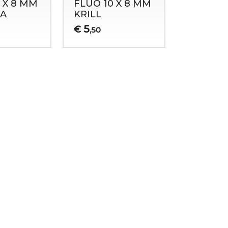
 X 8 MM
FLUO 10 X 8 MM
A
KRILL
5
€
,50