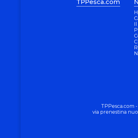
TPPesca.com
N
H
C
I
P
C
C
R
N
TPPesca.com -
via prenestina nuo