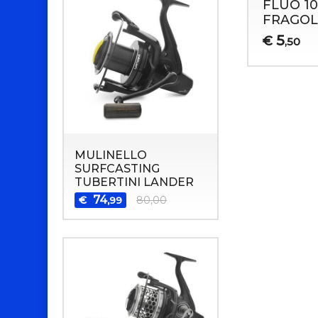
FLUO 10
FRAGOL
5
€
,50
MULINELLO
SURFCASTING
TUBERTINI LANDER
74
€
80,00
,99