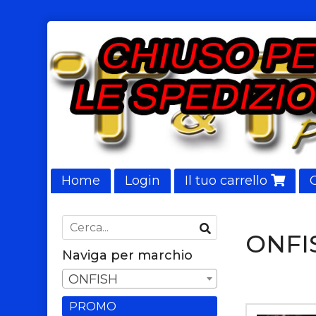
Home
Login
Il tuo carrello
NUOVI ARRIVI
ONFI
Naviga per marchio
ONFISH
PROMO