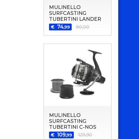
MULINELLO
SURFCASTING
TUBERTINI LANDER
74
€
80,00
,99
MULINELLO
SURFCASTING
TUBERTINI C-NOS
109
€
129,90
,99