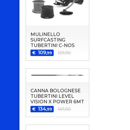
MULINELLO
SURFCASTING
TUBERTINI C-NOS
109
€
129,90
,99
CANNA BOLOGNESE
TUBERTINI LEVEL
VISION X POWER 6MT
134
€
147,00
,99