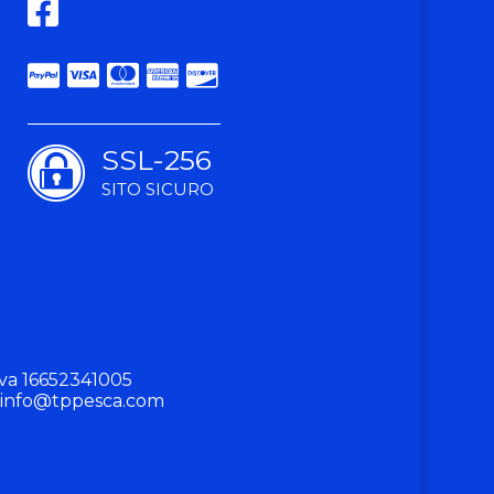
SSL-256
SITO SICURO
va 16652341005
info@tppesca.com