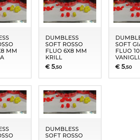
ESS
DUMBLESS
DUMBL
OSSO
SOFT ROSSO
SOFT G
X8 MM
FLUO 6X8 MM
FLUO 10
A
KRILL
VANIGLI
5
5
€
€
,50
,50
ESS
DUMBLESS
OSSO
SOFT ROSSO