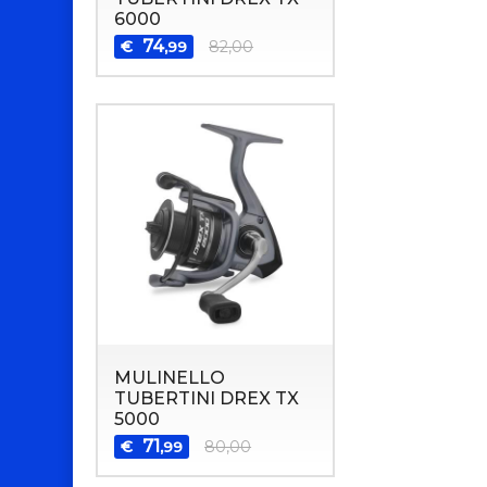
6000
74
€
82,00
,99
MULINELLO
TUBERTINI DREX TX
5000
71
€
80,00
,99