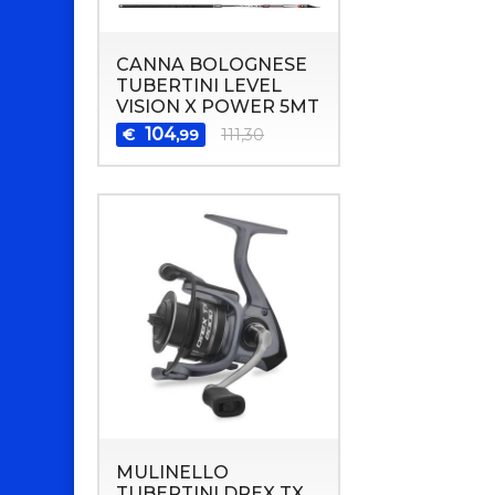
CANNA BOLOGNESE
TUBERTINI LEVEL
VISION X POWER 5MT
104
€
111,30
,99
MULINELLO
TUBERTINI DREX TX