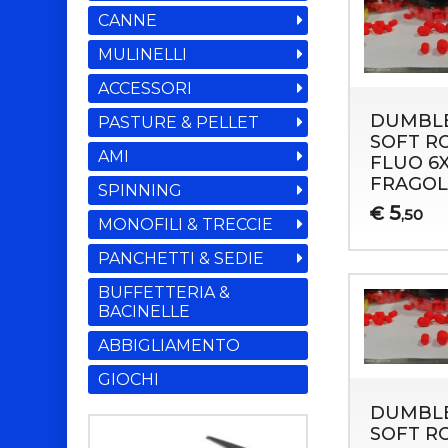
CANNE
MULINELLI
ACCESSORI
DUMBL
PASTURE & PELLET
SOFT R
AMI
FLUO 6
FRAGOL
SPINNING
5
€
,50
MONOFILI & TRECCIE
PANCHETTI & SEDIE
BUFFETTERIA &
BACINELLE
ABBIGLIAMENTO
GIOCHI
DUMBL
SOFT R