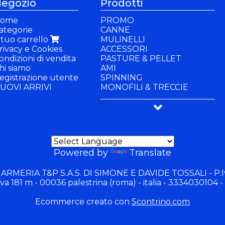
egozio
Prodotti
ome
PROMO
ategorie
CANNE
l tuo carrello
MULINELLI
rivacy e Cookies
ACCESSORI
ondizioni di vendita
PASTURE & PELLET
hi siamo
AMI
egistrazione utente
SPINNING
UOVI ARRIVI
MONOFILI & TRECCIE
PANCHETTI & SEDIE
BUFFETTERIA & BACINELLE
ABBIGLIAMENTO
GIOCHI
Powered by
Translate
 ARMERIA T&P S.A.S. DI SIMONE E DAVIDE TOSSALI - P.I
va 181 m - 00036 palestrina (roma) - italia - 3334030104 -
Ecommerce creato con
Scontrino.com