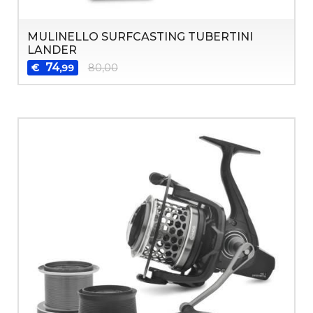
MULINELLO SURFCASTING TUBERTINI
LANDER
74
€
80,00
,99