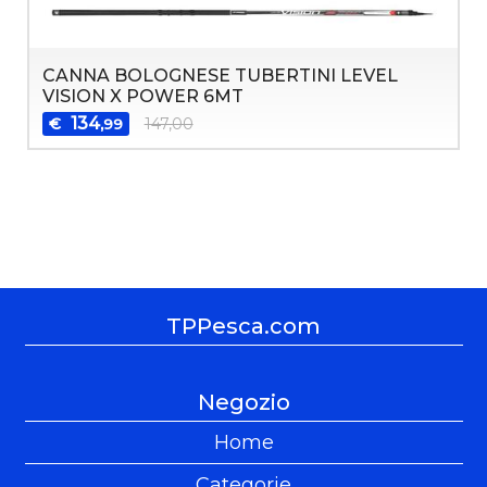
CANNA BOLOGNESE TUBERTINI LEVEL
VISION X POWER 6MT
134
€
147,00
,99
TPPesca.com
Negozio
Home
Categorie