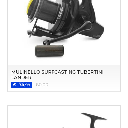
MULINELLO SURFCASTING TUBERTINI
LANDER
74
€
80,00
,99