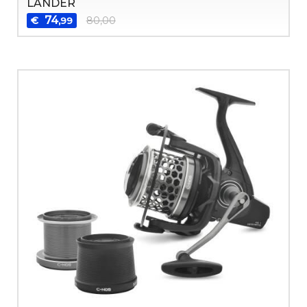
LANDER
74
€
80,00
,99