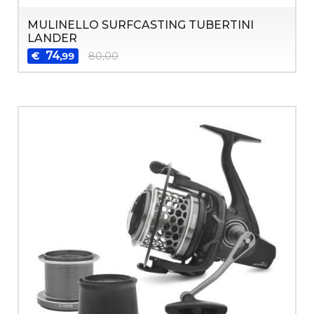
MULINELLO SURFCASTING TUBERTINI
LANDER
74
€
80,00
,99