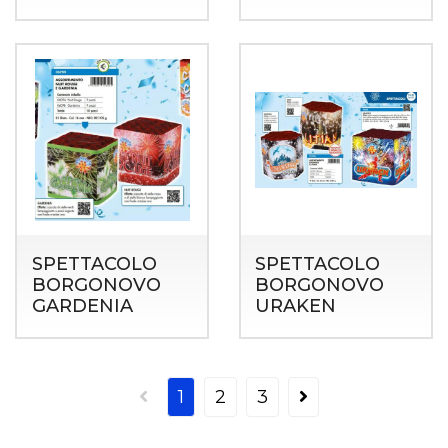
SPETTACOLO
SPETTACOLO
BORGONOVO
BORGONOVO
GARDENIA
URAKEN
1
2
3