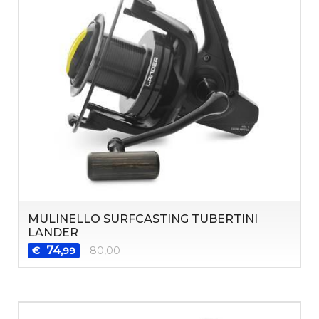
MULINELLO SURFCASTING TUBERTINI
LANDER
74
€
80,00
,99