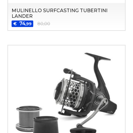
MULINELLO SURFCASTING TUBERTINI
LANDER
74
€
80,00
,99