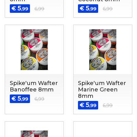
5
5
€
€
,99
6,99
,99
6,99
Spike'um Wafter
Spike'um Wafter
Banoffee 8mm
Marine Green
8mm
5
€
,99
6,99
5
€
,99
6,99