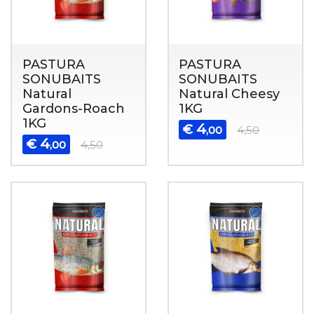
PASTURA
PASTURA
SONUBAITS
SONUBAITS
Natural
Natural Cheesy
Gardons-Roach
1KG
1KG
4
€
,00
4,50
4
€
,00
4,50