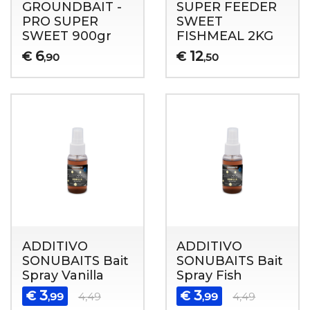
GROUNDBAIT -
SUPER FEEDER
PRO SUPER
SWEET
SWEET 900gr
FISHMEAL 2KG
6
12
€
€
,90
,50
ADDITIVO
ADDITIVO
SONUBAITS Bait
SONUBAITS Bait
Spray Vanilla
Spray Fish
3
3
€
€
,99
4,49
,99
4,49