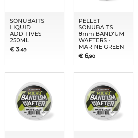
SONUBAITS
PELLET
LIQUID
SONUBAITS
ADDITIVES
8mm BAND'UM
250ML
WAFTERS -
MARINE GREEN
3
€
,49
6
€
,90