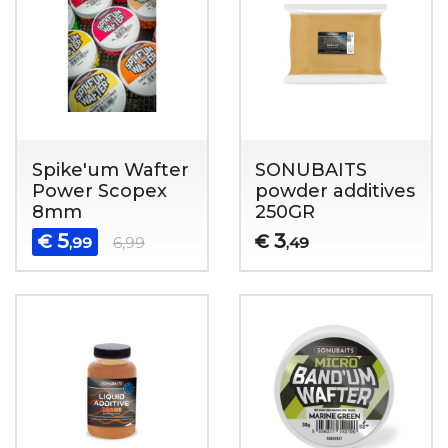
Spike'um Wafter
SONUBAITS
Power Scopex
powder additives
8mm
250GR
5
3
€
€
,99
6,99
,49