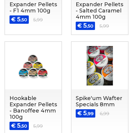
Expander Pellets
Expander Pellets
- F1 4mm 100g
- Salted Caramel
4mm 100g
5
€
,50
5,99
5
€
,50
5,99
Hookable
Spike'um Wafter
Expander Pellets
Specials 8mm
- Banoffee 4mm
5
€
,99
6,99
100g
5
€
,50
5,99