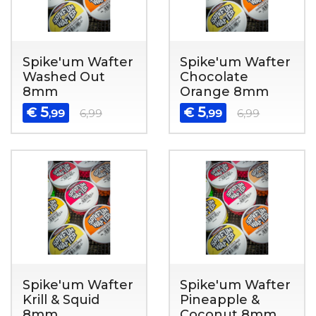
Spike'um Wafter
Spike'um Wafter
Washed Out
Chocolate
8mm
Orange 8mm
5
5
€
€
,99
6,99
,99
6,99
Spike'um Wafter
Spike'um Wafter
Krill & Squid
Pineapple &
8mm
Coconut 8mm