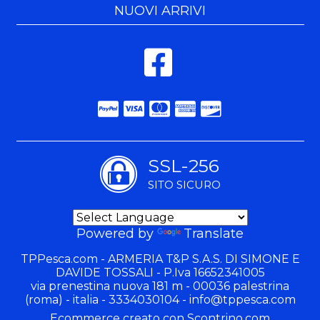
NUOVI ARRIVI
SSL-256
SITO SICURO
Powered by
Translate
TPPesca.com - ARMERIA T&P S.A.S. DI SIMONE E
DAVIDE TOSSALI - P.Iva 16652341005
via prenestina nuova 181 m - 00036 palestrina
(roma) - italia - 3334030104 -
info@tppesca.com
Ecommerce creato con
Scontrino.com