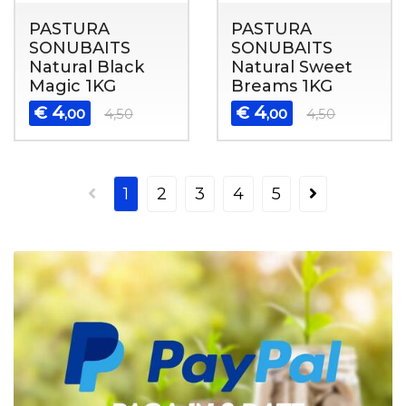
PASTURA
PASTURA
SONUBAITS
SONUBAITS
Natural Black
Natural Sweet
Magic 1KG
Breams 1KG
4
4
€
€
,00
4,50
,00
4,50
1
2
3
4
5