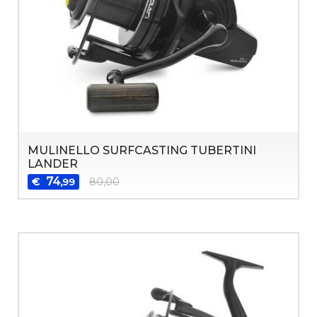
MULINELLO SURFCASTING TUBERTINI
LANDER
74
€
80,00
,99