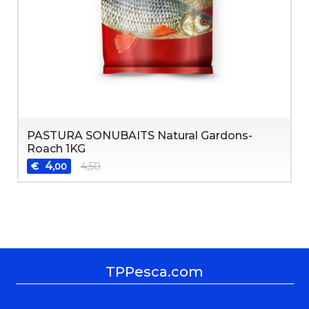
PASTURA SONUBAITS Natural Gardons-
Roach 1KG
4
€
4,50
,00
TPPesca.com