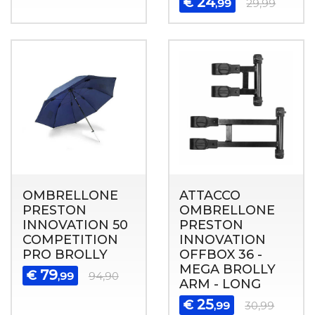
24
€
,99
29,99
OMBRELLONE
ATTACCO
PRESTON
OMBRELLONE
INNOVATION 50
PRESTON
COMPETITION
INNOVATION
PRO BROLLY
OFFBOX 36 -
MEGA BROLLY
79
€
,99
94,90
ARM - LONG
25
€
,99
30,99