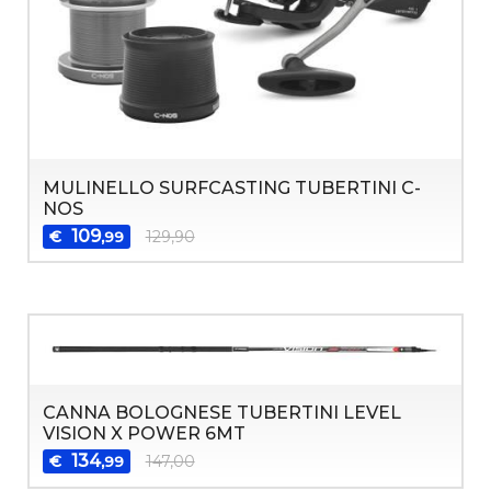
MULINELLO SURFCASTING TUBERTINI C-
NOS
109
€
129,90
,99
CANNA BOLOGNESE TUBERTINI LEVEL
VISION X POWER 6MT
134
€
147,00
,99