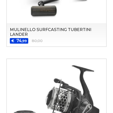
MULINELLO SURFCASTING TUBERTINI
LANDER
74
€
80,00
,99