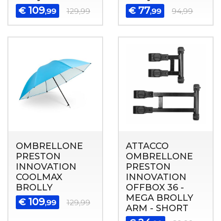
109
77
€
€
,99
129,99
,99
94,99
OMBRELLONE
ATTACCO
PRESTON
OMBRELLONE
INNOVATION
PRESTON
COOLMAX
INNOVATION
BROLLY
OFFBOX 36 -
MEGA BROLLY
109
€
,99
129,99
ARM - SHORT