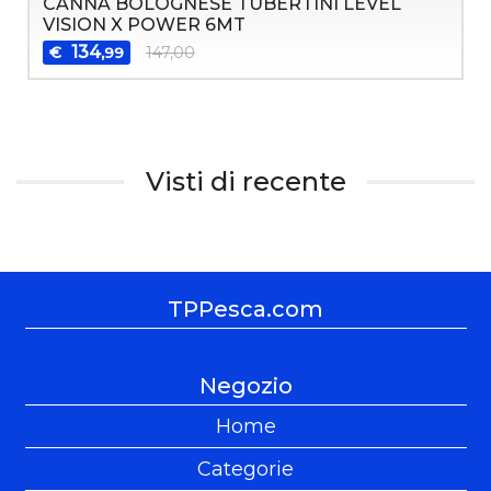
CANNA BOLOGNESE TUBERTINI LEVEL
VISION X POWER 6MT
134
€
147,00
,99
Visti di recente
TPPesca.com
Negozio
Home
Categorie