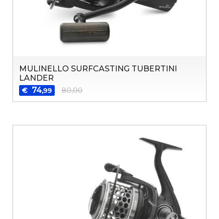
MULINELLO SURFCASTING TUBERTINI
LANDER
74
€
80,00
,99