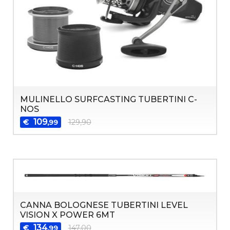
MULINELLO SURFCASTING TUBERTINI C-
NOS
109
€
129,90
,99
CANNA BOLOGNESE TUBERTINI LEVEL
VISION X POWER 6MT
134
€
147,00
,99