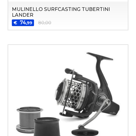
MULINELLO SURFCASTING TUBERTINI
LANDER
74
€
80,00
,99