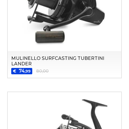
MULINELLO SURFCASTING TUBERTINI
LANDER
74
€
80,00
,99