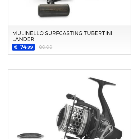
MULINELLO SURFCASTING TUBERTINI
LANDER
74
€
80,00
,99