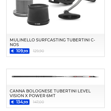
MULINELLO SURFCASTING TUBERTINI C-
NOS
109
€
129,90
,99
CANNA BOLOGNESE TUBERTINI LEVEL
VISION X POWER 6MT
134
€
147,00
,99