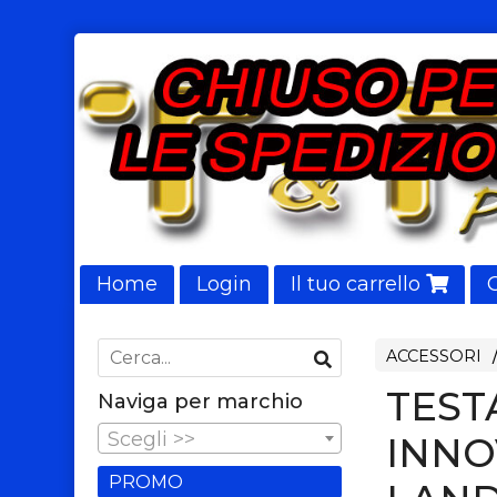
Home
Login
Il tuo carrello
NUOVI ARRIVI
ACCESSORI
TEST
Naviga per marchio
Scegli >>
INNO
PROMO