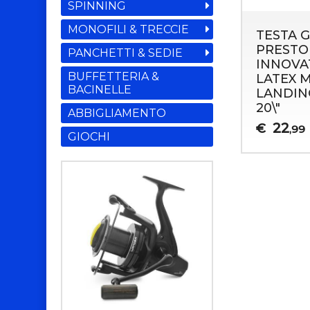
SPINNING
MONOFILI & TRECCIE
TESTA 
PRESTO
PANCHETTI & SEDIE
INNOVA
BUFFETTERIA &
LATEX 
BACINELLE
LANDIN
20\"
ABBIGLIAMENTO
22
€
,99
GIOCHI