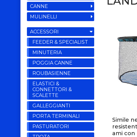
LAND
CANNE
MULINELLI
ACCESSORI
FEEDER & SPECIALIST
MINUTERIA
POGGIA CANNE
ROUBASIENNE
ELASTICI &
CONNETTORI &
SCALETTE
GALLEGGIANTI
PORTA TERMINALI
Simile ne
resisten
PASTURATORI
ami con a
TROTA