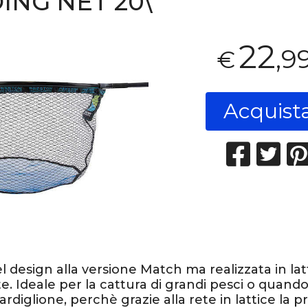
ING NET 20\"
22
,9
€
Acquist
l design alla versione Match ma realizzata in lat
te. Ideale per la cattura di grandi pesci o quando
rdiglione, perchè grazie alla rete in lattice la p