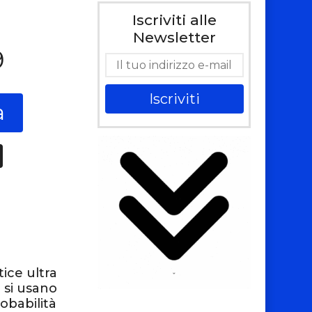
Iscriviti alle
Newsletter
9
Iscriviti
a
tice ultra
 si usano
robabilità