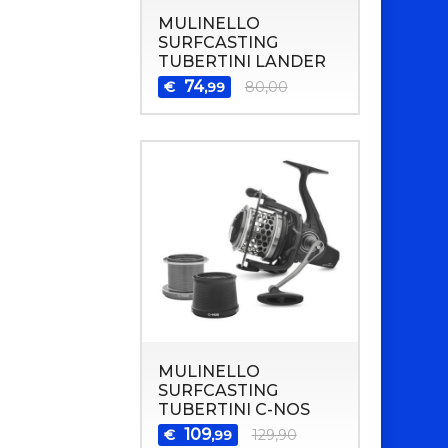
MULINELLO
SURFCASTING
TUBERTINI LANDER
74
€
80,00
,99
MULINELLO
SURFCASTING
TUBERTINI C-NOS
109
€
129,90
,99