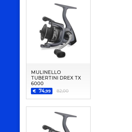
MULINELLO
TUBERTINI DREX TX
6000
74
€
82,00
,99