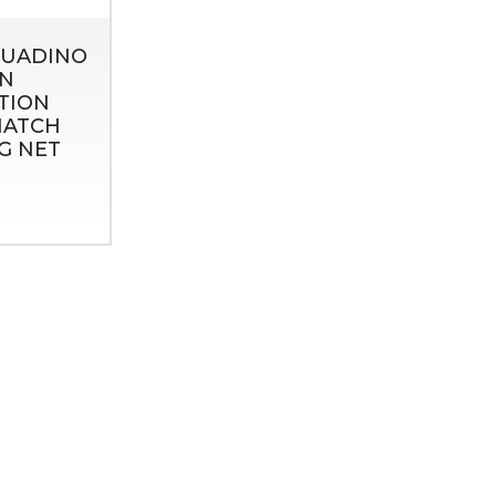
GUADINO
N
TION
MATCH
G NET