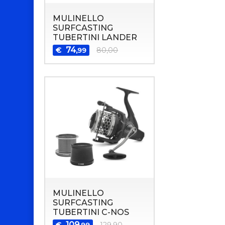
MULINELLO
SURFCASTING
TUBERTINI LANDER
74
€
80,00
,99
MULINELLO
SURFCASTING
TUBERTINI C-NOS
109
€
129,90
,99