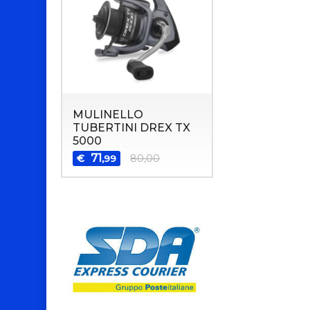
MULINELLO
TUBERTINI DREX TX
5000
71
€
80,00
,99