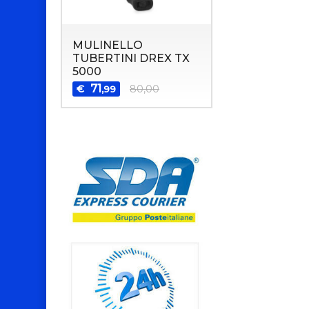
MULINELLO
TUBERTINI DREX TX
5000
71
€
80,00
,99