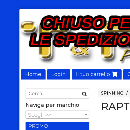
Home
Login
Il tuo carrello
NUOVI ARRIVI
SPINNING
RAPT
Naviga per marchio
Scegli >>
PROMO