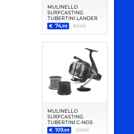
MULINELLO
SURFCASTING
TUBERTINI LANDER
74
€
80,00
,99
MULINELLO
SURFCASTING
TUBERTINI C-NOS
109
€
129,90
,99