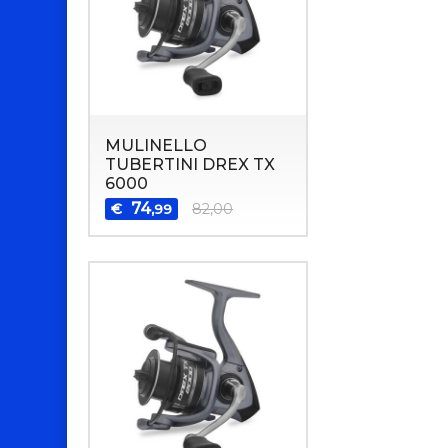
MULINELLO
TUBERTINI DREX TX
6000
74
€
82,00
,99