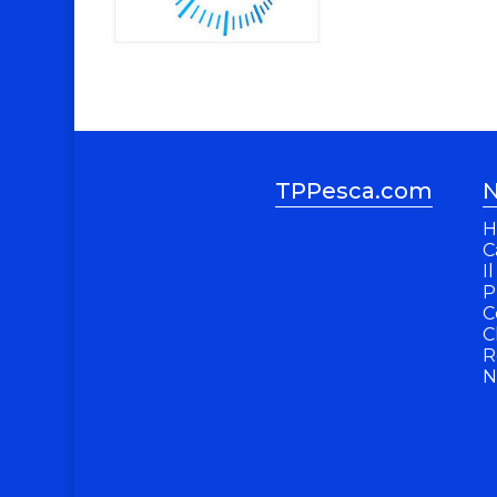
TPPesca.com
N
H
C
I
P
C
C
R
N