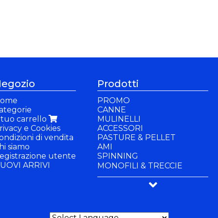
egozio
Prodotti
ome
PROMO
ategorie
CANNE
l tuo carrello
MULINELLI
rivacy e Cookies
ACCESSORI
ondizioni di vendita
PASTURE & PELLET
hi siamo
AMI
egistrazione utente
SPINNING
UOVI ARRIVI
CUCCHIAINO
MONOFILI & TRECCIE
SPOON
PANCHETTI & SEDIE
MINNOW
BUFFETTERIA & BACINELLE
GOMME-ACCESSORI
ABBIGLIAMENTO
GIOCHI