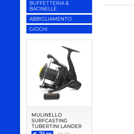
BUFFETTERIA &
BACINELLE
ABBIGLIAMENTO
GIOCHI
MULINELLO
SURFCASTING
TUBERTINI LANDER
74
€
80,00
,99