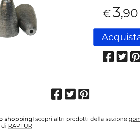
3
,90
€
Acquist
o shopping!
scopri altri prodotti della sezione
go
 di
RAPTUR