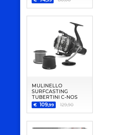
MULINELLO
SURFCASTING
TUBERTINI C-NOS
109
€
129,90
,99