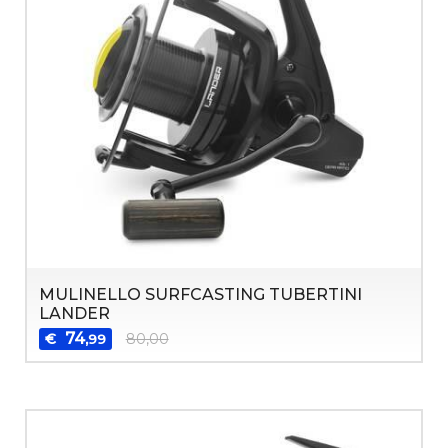
MULINELLO SURFCASTING TUBERTINI
LANDER
74
€
80,00
,99