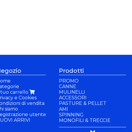
egozio
Prodotti
ome
PROMO
ategorie
CANNE
l tuo carrello
MULINELLI
rivacy e Cookies
ACCESSORI
ondizioni di vendita
PASTURE & PELLET
hi siamo
PASTURE
AMI
egistrazione utente
PELLET
SPINNING
UOVI ARRIVI
INNESCO
MONOFILI & TRECCIE
ADDITIVI
PANCHETTI & SEDIE
PASTELLA
BUFFETTERIA & BACINELLE