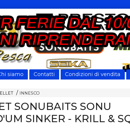
Chi siamo
Contatti
Condizioni di vendita
PELLET
INNESCO
ET SONUBAITS SONU
'UM SINKER - KRILL & S