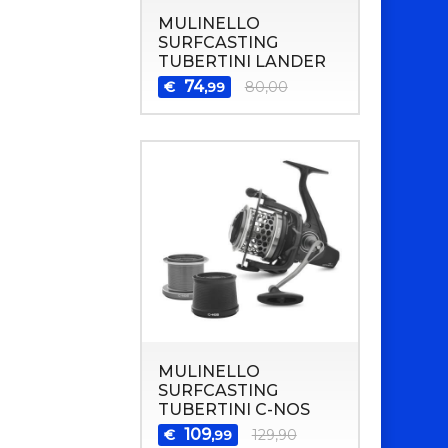
MULINELLO
SURFCASTING
TUBERTINI LANDER
74
€
80,00
,99
MULINELLO
SURFCASTING
TUBERTINI C-NOS
109
€
129,90
,99