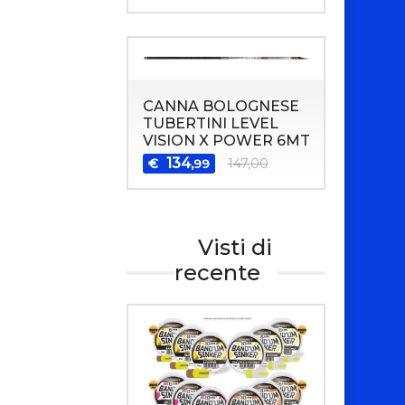
CANNA BOLOGNESE
TUBERTINI LEVEL
VISION X POWER 6MT
134
€
147,00
,99
Visti di
recente