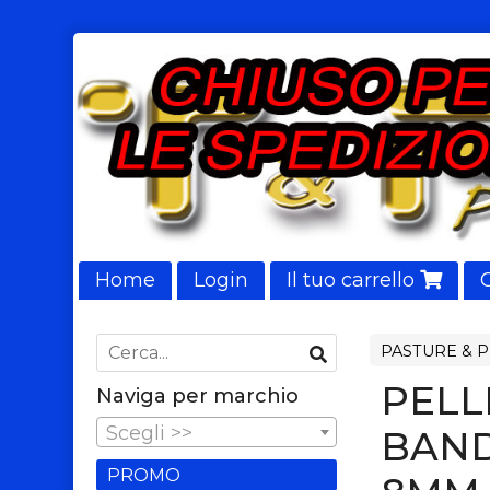
Home
Login
Il tuo carrello
NUOVI ARRIVI
PASTURE & 
PELL
Naviga per marchio
Scegli >>
BAND
PROMO