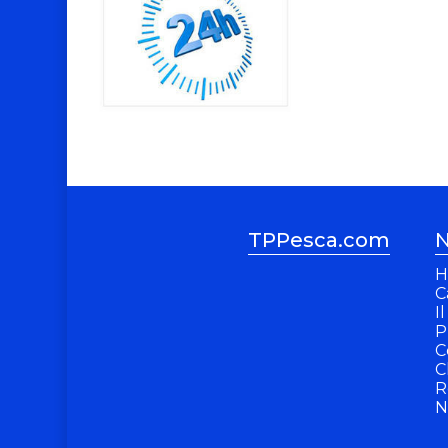
TPPesca.com
N
H
C
I
P
C
C
R
N