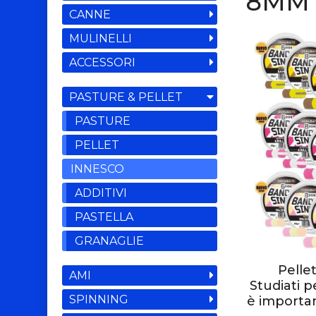
8MM
CANNE
MULINELLI
ACCESSORI
PASTURE & PELLET
PASTURE
PELLET
INNESCO
ADDITIVI
PASTELLA
GRANAGLIE
Pelle
AMI
Studiati p
SPINNING
è importan