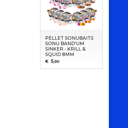
PELLET SONUBAITS
SONU BAND'UM
SINKER - KRILL &
SQUID 8MM
5
€
,90