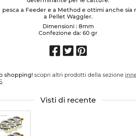
determinante per le catture.
la pesca a Feeder e a Method e ottimi anche sia 
a Pellet Waggler.
Dimensioni :
8
mm
Confezione da:
60 gr
o shopping!
scopri altri prodotti della sezione
inn
S
Visti di recente