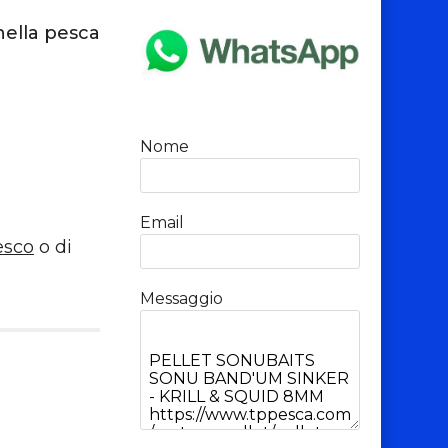
nella pesca
Nome
Email
esco
o di
Messaggio