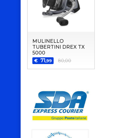
MULINELLO
TUBERTINI DREX TX
5000
71
€
80,00
,99