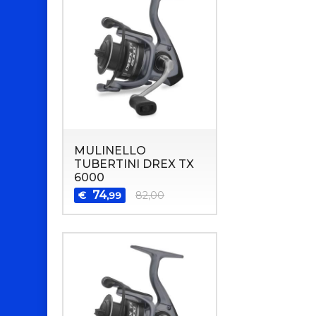
MULINELLO
TUBERTINI DREX TX
6000
74
€
82,00
,99