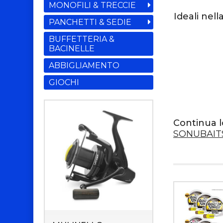
MONOFILI & TRECCIE
Ideali nel
PANCHETTI & SEDIE
BUFFETTERIA &
BACINELLE
ABBIGLIAMENTO
GIOCHI
Continua l
SONUBAIT