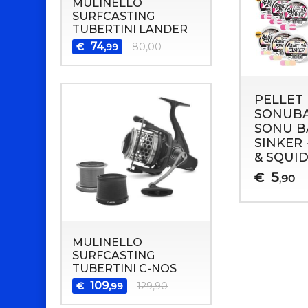
MULINELLO
SURFCASTING
TUBERTINI LANDER
74
€
80,00
,99
PELLET
SONUBA
SONU B
SINKER 
& SQUI
5
€
,90
MULINELLO
SURFCASTING
TUBERTINI C-NOS
109
€
129,90
,99