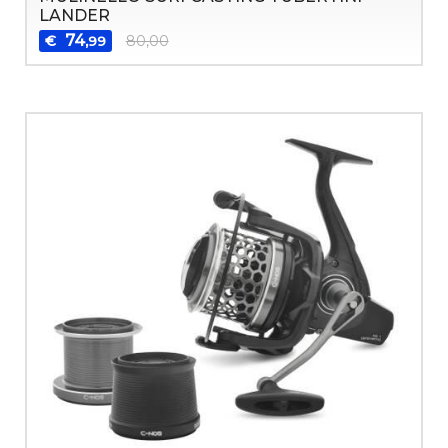
LANDER
74
€
80,00
,99