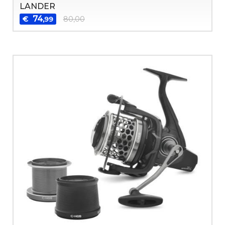
LANDER
74
€
80,00
,99