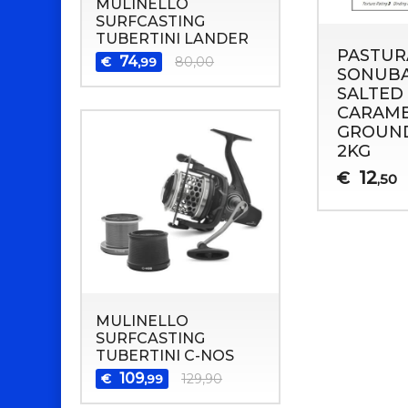
MULINELLO
SURFCASTING
TUBERTINI LANDER
PASTUR
74
€
80,00
,99
SONUBA
SALTED
CARAM
GROUN
2KG
12
€
,50
MULINELLO
SURFCASTING
TUBERTINI C-NOS
109
€
129,90
,99