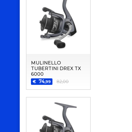
MULINELLO
TUBERTINI DREX TX
6000
74
€
82,00
,99