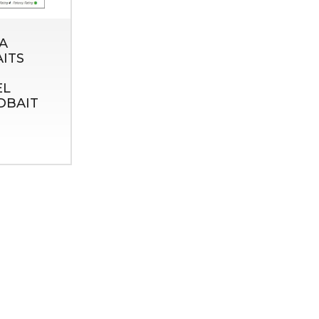
A
ITS
EL
DBAIT