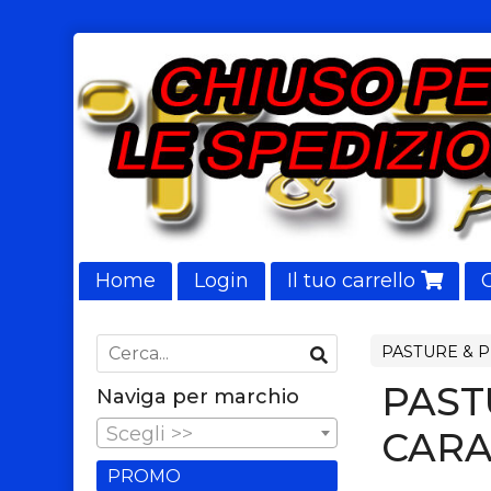
Home
Login
Il tuo carrello
NUOVI ARRIVI
PASTURE & 
PAST
Naviga per marchio
Scegli >>
CARA
PROMO