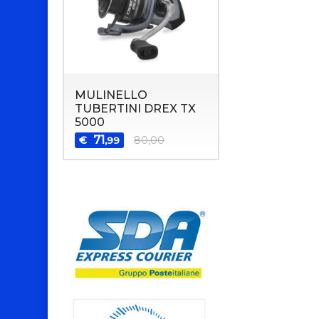
MULINELLO
TUBERTINI DREX TX
5000
71
€
80,00
,99