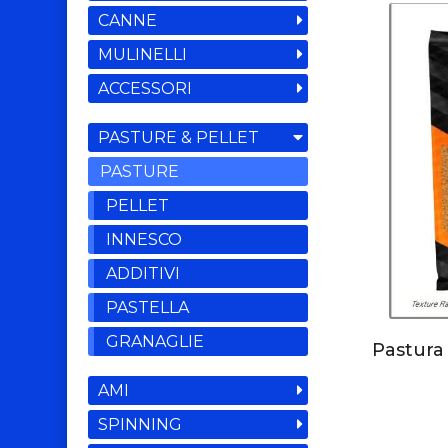
CANNE
MULINELLI
ACCESSORI
PASTURE & PELLET
PASTURE
PELLET
INNESCO
ADDITIVI
PASTELLA
GRANAGLIE
Pastura 
AMI
SPINNING