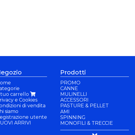
egozio
Prodotti
ome
PROMO
ategorie
CANNE
l tuo carrello
MULINELLI
rivacy e Cookies
ACCESSORI
ondizioni di vendita
PASTURE & PELLET
hi siamo
PASTURE
AMI
egistrazione utente
PELLET
SPINNING
UOVI ARRIVI
INNESCO
MONOFILI & TRECCIE
ADDITIVI
PANCHETTI & SEDIE
PASTELLA
BUFFETTERIA & BACINELLE