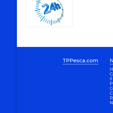
TPPesca.com
N
H
C
I
P
C
C
R
N