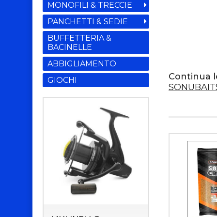
MONOFILI & TRECCIE
PANCHETTI & SEDIE
BUFFETTERIA &
BACINELLE
ABBIGLIAMENTO
Continua l
GIOCHI
SONUBAIT