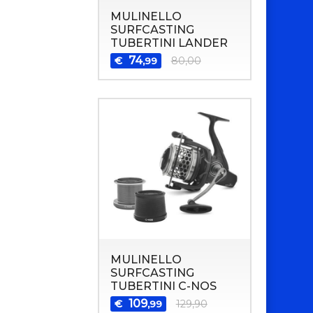
MULINELLO
SURFCASTING
TUBERTINI LANDER
74
€
80,00
,99
MULINELLO
SURFCASTING
TUBERTINI C-NOS
109
€
129,90
,99