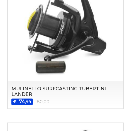
MULINELLO SURFCASTING TUBERTINI
LANDER
74
€
80,00
,99