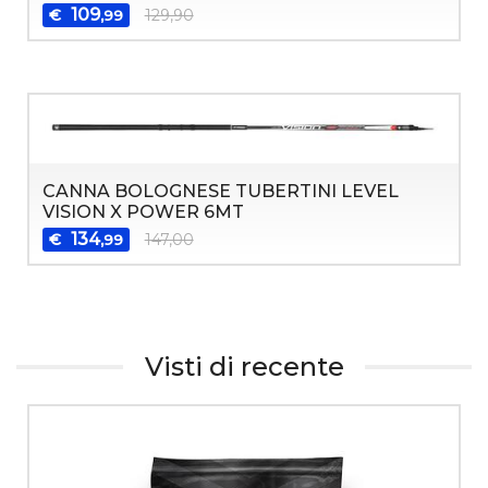
109
€
129,90
,99
CANNA BOLOGNESE TUBERTINI LEVEL
VISION X POWER 6MT
134
€
147,00
,99
Visti di recente