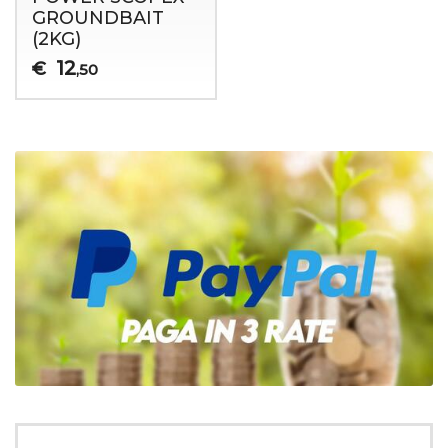
GROUNDBAIT
(2KG)
12
€
,50