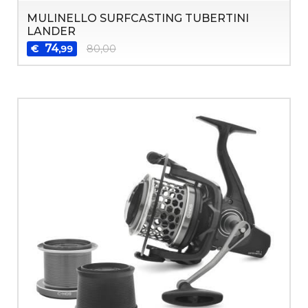
MULINELLO SURFCASTING TUBERTINI
LANDER
74
€
80,00
,99