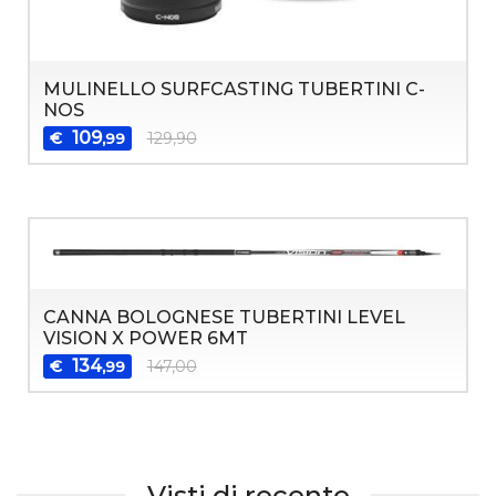
MULINELLO SURFCASTING TUBERTINI C-
NOS
109
€
129,90
,99
CANNA BOLOGNESE TUBERTINI LEVEL
VISION X POWER 6MT
134
€
147,00
,99
Visti di recente