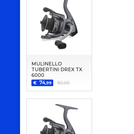
MULINELLO
TUBERTINI DREX TX
6000
74
€
82,00
,99