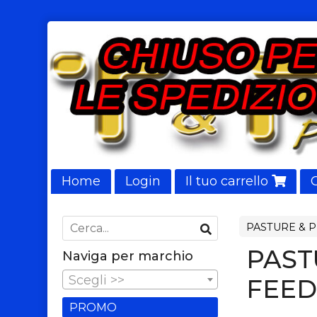
Home
Login
Il tuo carrello
NUOVI ARRIVI
PASTURE & 
PAST
Naviga per marchio
Scegli >>
FEED
PROMO