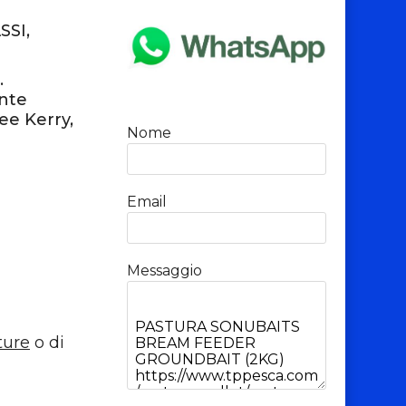
SSI,
.
ente
ee Kerry,
Nome
Email
Messaggio
ture
o di