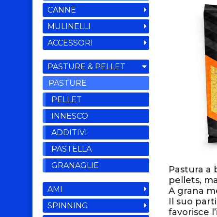
CANNE
MULINELLI
ACCESSORI
PASTURE & PELLET
PASTURE
PELLET
INNESCO
ADDITIVI
PASTELLA
GRANAGLIE
Pastura a b
pellets, ma
AMI
A grana me
Il suo par
SPINNING
favorisce 