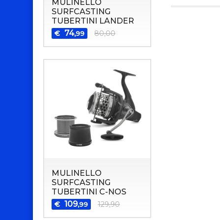
MULINELLO
SURFCASTING
TUBERTINI LANDER
74
€
80,00
,99
MULINELLO
SURFCASTING
TUBERTINI C-NOS
109
€
129,90
,99