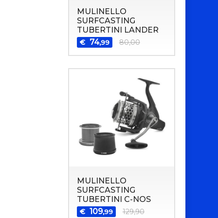
MULINELLO
SURFCASTING
TUBERTINI LANDER
74
€
80,00
,99
MULINELLO
SURFCASTING
TUBERTINI C-NOS
109
€
129,90
,99