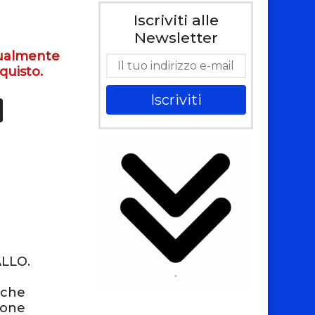
Iscriviti alle
0
Newsletter
tualmente
quisto.
Iscriviti
ALLO.
 che
uone