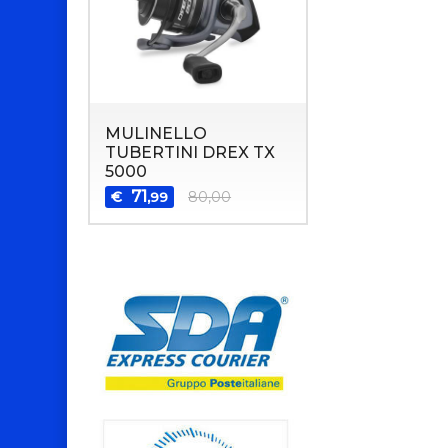
MULINELLO
TUBERTINI DREX TX
5000
71
€
80,00
,99