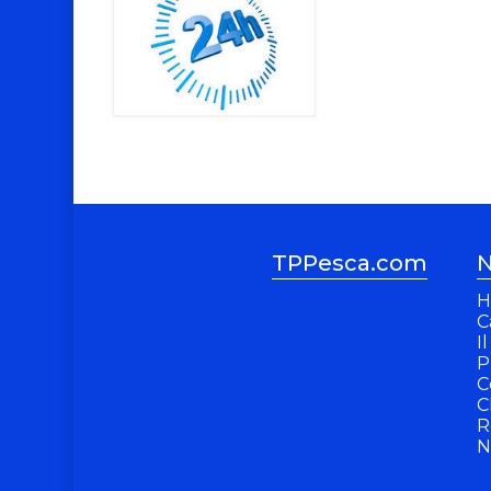
TPPesca.com
N
H
C
I
P
C
C
R
N