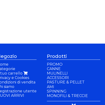
egozio
Prodotti
ome
PROMO
ategorie
CANNE
l tuo carrello
MULINELLI
rivacy e Cookies
ACCESSORI
ondizioni di vendita
PASTURE & PELLET
hi siamo
PASTURE
AMI
egistrazione utente
PELLET
SPINNING
UOVI ARRIVI
INNESCO
MONOFILI & TRECCIE
ADDITIVI
PANCHETTI & SEDIE
PASTELLA
BUFFETTERIA & BACINELLE