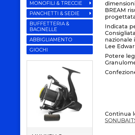
MONOFILI & TRECCIE
dimensioni.
BREAM risu
PANCHETTI & SEDIE
progettat
BUFFETTERIA &
Indicata pe
BACINELLE
Consigliat
nazionale 
ABBIGLIAMENTO
Lee Edward
GIOCHI
Potere leg
Granulomet
Confezione
Continua l
SONUBAIT