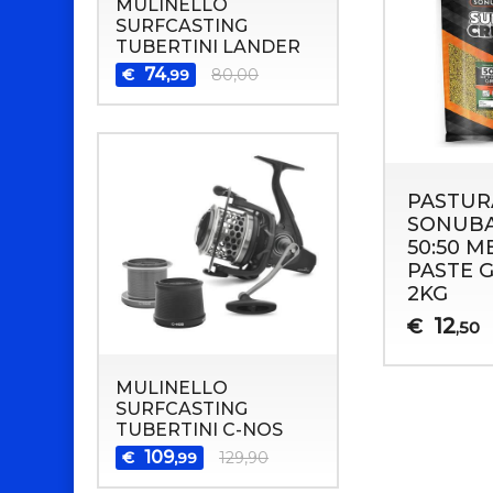
MULINELLO
SURFCASTING
TUBERTINI LANDER
74
€
80,00
,99
PASTUR
SONUBA
50:50 
PASTE 
2KG
12
€
,50
MULINELLO
SURFCASTING
TUBERTINI C-NOS
109
€
129,90
,99