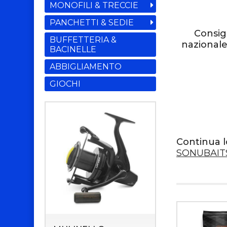
MONOFILI & TRECCIE
PANCHETTI & SEDIE
Consig
BUFFETTERIA &
nazionale
BACINELLE
ABBIGLIAMENTO
GIOCHI
Continua l
SONUBAIT