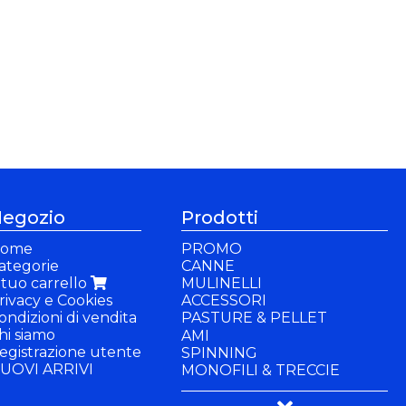
egozio
Prodotti
ome
PROMO
ategorie
CANNE
l tuo carrello
MULINELLI
rivacy e Cookies
ACCESSORI
ondizioni di vendita
PASTURE & PELLET
hi siamo
PASTURE
AMI
egistrazione utente
PELLET
SPINNING
UOVI ARRIVI
INNESCO
MONOFILI & TRECCIE
ADDITIVI
PANCHETTI & SEDIE
PASTELLA
BUFFETTERIA & BACINELLE