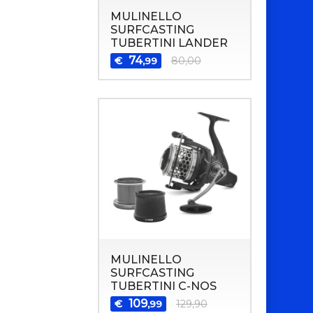
MULINELLO
SURFCASTING
TUBERTINI LANDER
74
€
80,00
,99
MULINELLO
SURFCASTING
TUBERTINI C-NOS
109
€
129,90
,99