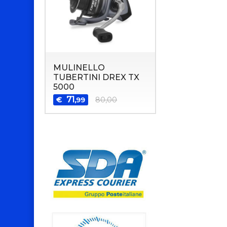
MULINELLO
TUBERTINI DREX TX
5000
71
€
80,00
,99