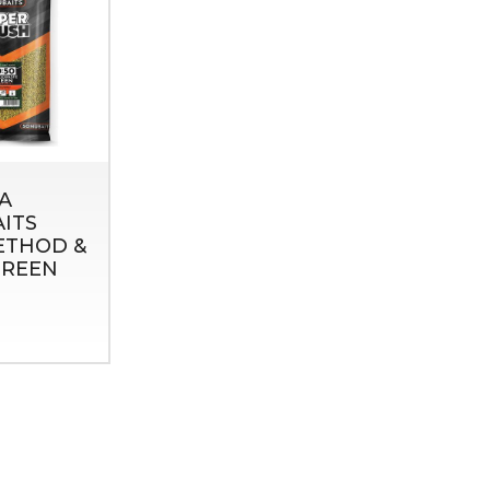
A
ITS
METHOD &
GREEN