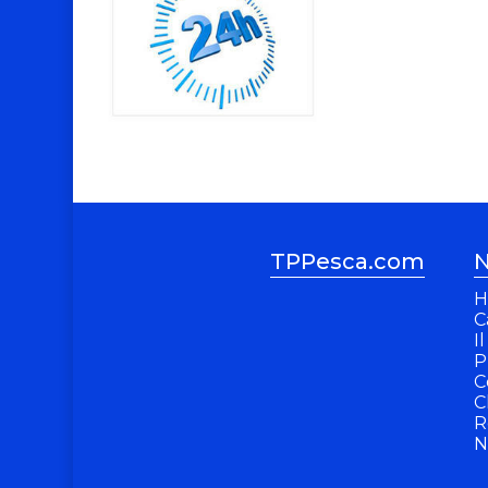
TPPesca.com
N
H
C
I
P
C
C
R
N