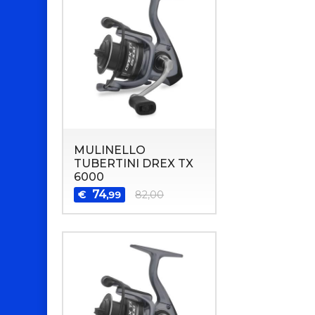
MULINELLO
TUBERTINI DREX TX
6000
74
€
82,00
,99