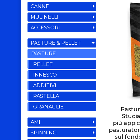
CANNE
MULINELLI
ACCESSORI
PASTURE & PELLET
PASTURE
PELLET
INNESCO
ADDITIVI
PASTELLA
GRANAGLIE
Pastur
Studia
AMI
più appi
pasturatore
SPINNING
sul fond