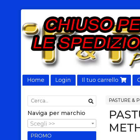
Home
Login
Il tuo carrello
NUOVI ARRIVI
PASTURE & 
PAST
Naviga per marchio
Scegli >>
METH
PROMO