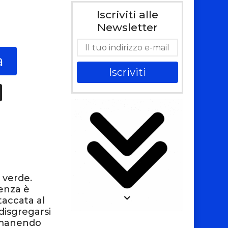
Iscriviti alle
0
Newsletter
a
Iscriviti
 verde.
tenza è
accata al
 disgregarsi
rimanendo