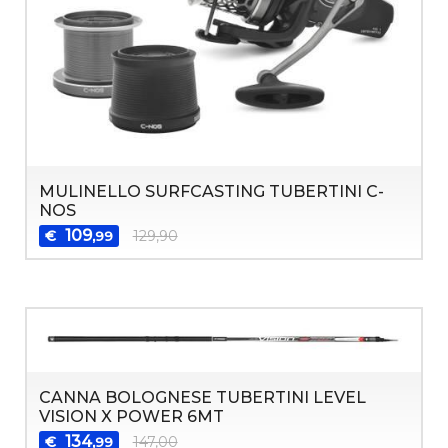
MULINELLO SURFCASTING TUBERTINI C-
NOS
109
€
129,90
,99
CANNA BOLOGNESE TUBERTINI LEVEL
VISION X POWER 6MT
134
€
147,00
,99