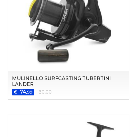
MULINELLO SURFCASTING TUBERTINI
LANDER
74
€
80,00
,99