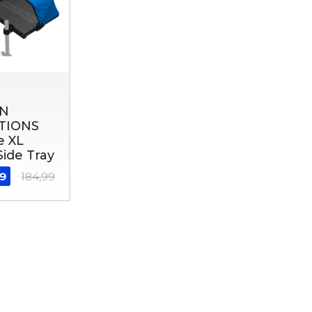
N
TIONS
e XL
ide Tray
99
184,99