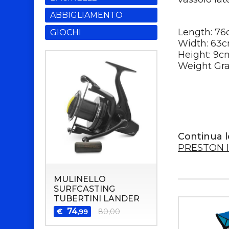
ABBIGLIAMENTO
Length: 7
GIOCHI
Width: 63
Height: 9c
Weight Gr
Continua l
PRESTON 
MULINELLO
SURFCASTING
TUBERTINI LANDER
74
€
80,00
,99