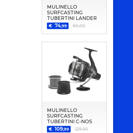
MULINELLO
SURFCASTING
TUBERTINI LANDER
74
€
80,00
,99
MULINELLO
SURFCASTING
TUBERTINI C-NOS
109
€
129,90
,99