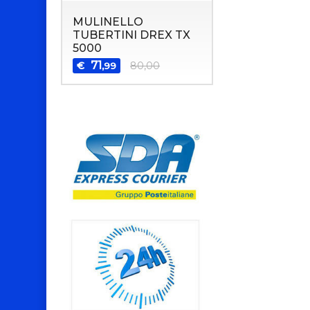
MULINELLO
TUBERTINI DREX TX
5000
71
€
80,00
,99