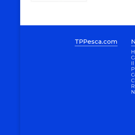
TPPesca.com
N
H
C
I
P
C
C
R
N