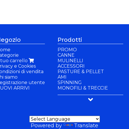
egozio
Prodotti
ome
PROMO
ategorie
CANNE
l tuo carrello
MULINELLI
rivacy e Cookies
ACCESSORI
ondizioni di vendita
PASTURE & PELLET
hi siamo
AMI
egistrazione utente
SPINNING
UOVI ARRIVI
MONOFILI & TRECCIE
PANCHETTI & SEDIE
PANCHETTI
BUFFETTERIA & BACINELLE
SEDIE
ABBIGLIAMENTO
ACCESSORI
GIOCHI
Powered by
Translate