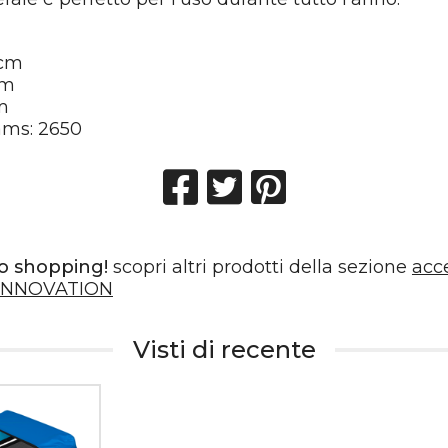
6cm
cm
m
ams: 2650
o shopping!
scopri altri prodotti della sezione
acc
INNOVATION
Visti di recente