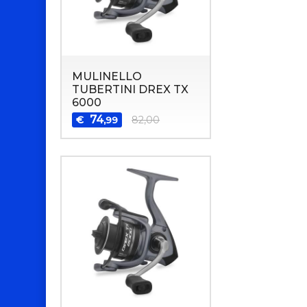
MULINELLO
TUBERTINI DREX TX
6000
74
€
82,00
,99