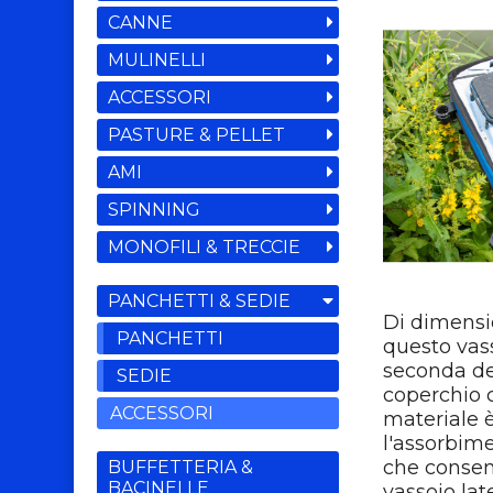
CANNE
MULINELLI
ACCESSORI
PASTURE & PELLET
AMI
SPINNING
MONOFILI & TRECCIE
PANCHETTI & SEDIE
Di dimensio
PANCHETTI
questo vass
seconda de
SEDIE
coperchio c
ACCESSORI
materiale è
l'assorbime
che consent
BUFFETTERIA &
BACINELLE
vassoio lat