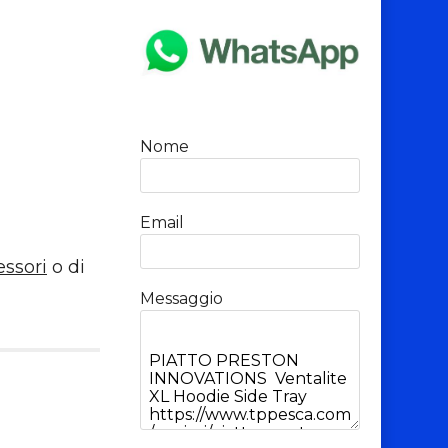
Nome
Email
essori
o di
Messaggio