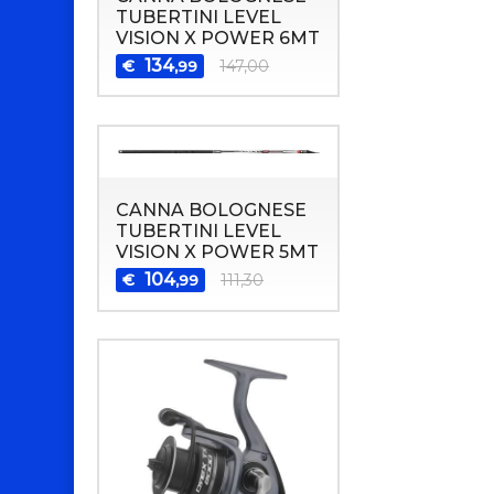
TUBERTINI LEVEL
VISION X POWER 6MT
134
€
147,00
,99
CANNA BOLOGNESE
TUBERTINI LEVEL
VISION X POWER 5MT
104
€
111,30
,99