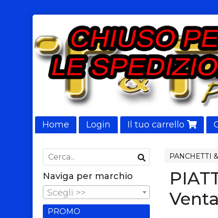
Home
Login
Il tuo carrello
NUOVI ARRIVI
PANCHETTI &
PIAT
Naviga per marchio
Scegli >>
Venta
PROMO