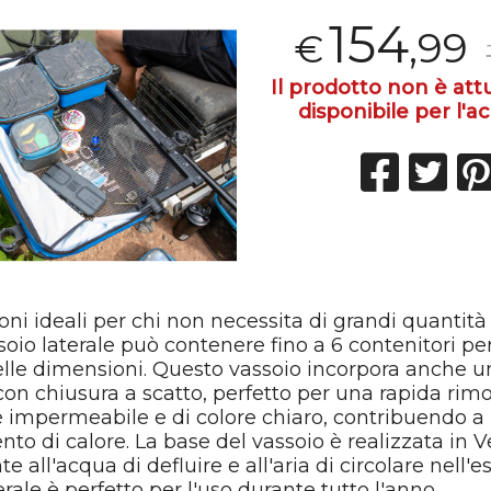
154
,99
€
Il prodotto non è at
disponibile per l'ac
ni ideali per chi non necessita di grandi quantità
oio laterale può contenere fino a 6 contenitori pe
lle dimensioni. Questo vassoio incorpora anche u
on chiusura a scatto, perfetto per una rapida rimoz
 impermeabile e di colore chiaro, contribuendo a 
nto di calore. La base del vassoio è realizzata in
e all'acqua di defluire e all'aria di circolare nell'e
erale è perfetto per l'uso durante tutto l'anno.