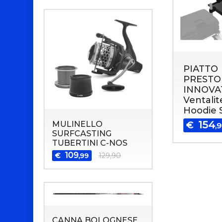
PIATTO
PRESTO
INNOVA
Ventalit
Hoodie S
154
MULINELLO
€
,
SURFCASTING
TUBERTINI C-NOS
109
€
129,90
,99
CANNA BOLOGNESE