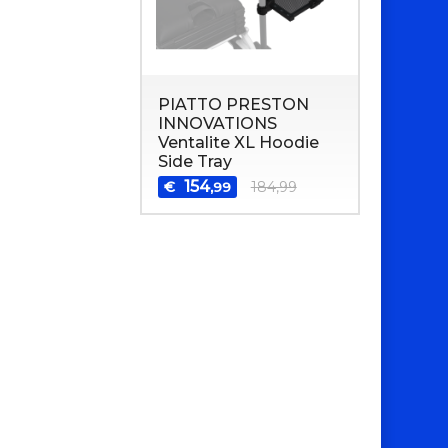
PIATTO PRESTON
INNOVATIONS
Ventalite XL Hoodie
Side Tray
154
€
184,99
,99