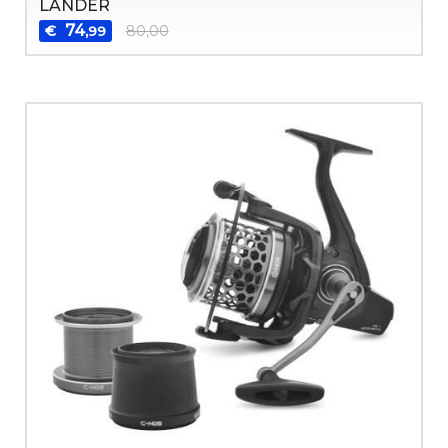
LANDER
74
€
80,00
,99