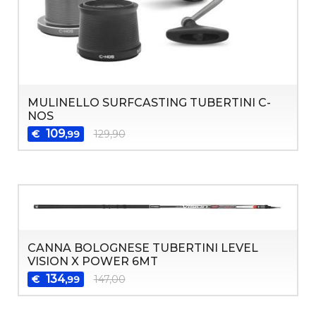
MULINELLO SURFCASTING TUBERTINI C-
NOS
109
€
129,90
,99
CANNA BOLOGNESE TUBERTINI LEVEL
VISION X POWER 6MT
134
€
147,00
,99