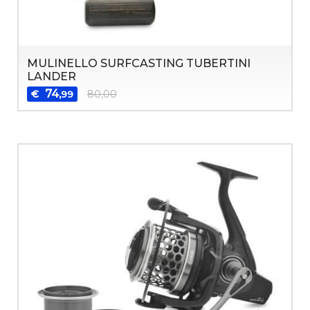
MULINELLO SURFCASTING TUBERTINI
LANDER
74
€
80,00
,99