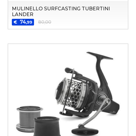
MULINELLO SURFCASTING TUBERTINI
LANDER
74
€
80,00
,99