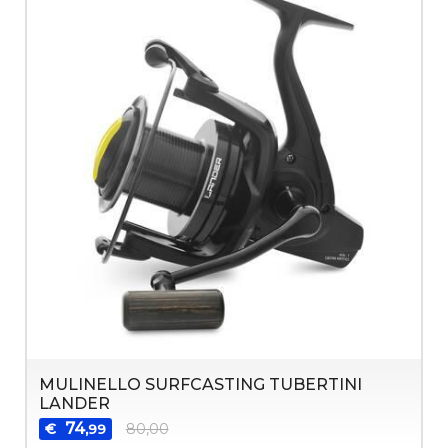
MULINELLO SURFCASTING TUBERTINI
LANDER
74
€
80,00
,99