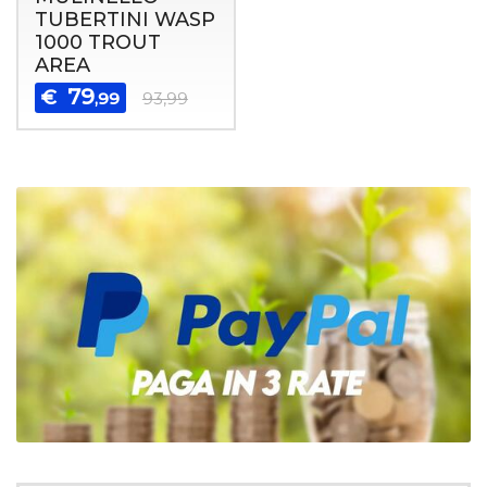
TUBERTINI WASP
1000 TROUT
AREA
79
€
,99
93,99