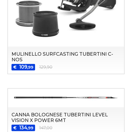
MULINELLO SURFCASTING TUBERTINI C-
NOS
109
€
129,90
,99
CANNA BOLOGNESE TUBERTINI LEVEL
VISION X POWER 6MT
134
€
147,00
,99