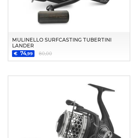
MULINELLO SURFCASTING TUBERTINI
LANDER
74
€
80,00
,99