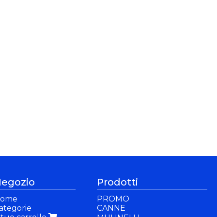
egozio
Prodotti
ome
PROMO
ategorie
CANNE