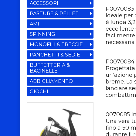
ACCESSORI
P0070083 I
PASTURE & PELLET
Ideale per 
è lunga 3,
AMI
eccellente
SPINNING
facilmente
necessaria 
MONOFILI & TRECCIE
PANCHETTI & SEDIE
P0070084 I
BUFFETTERIA &
Progettata 
BACINELLE
un'azione p
ABBIGLIAMENTO
breme. La s
lanciare se
GIOCHI
combattime
0070085 In
Una vera tu
fino a 50 m
durante il 