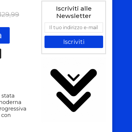
Iscriviti alle
129,99
Newsletter
a
Iscriviti
 stata
a moderna
rogressiva
e con