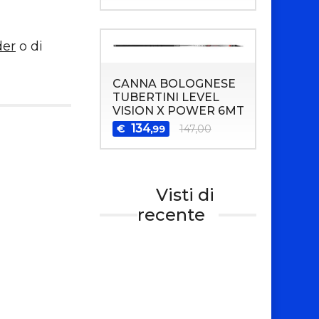
der
o di
CANNA BOLOGNESE
TUBERTINI LEVEL
VISION X POWER 6MT
134
€
147,00
,99
Visti di
recente