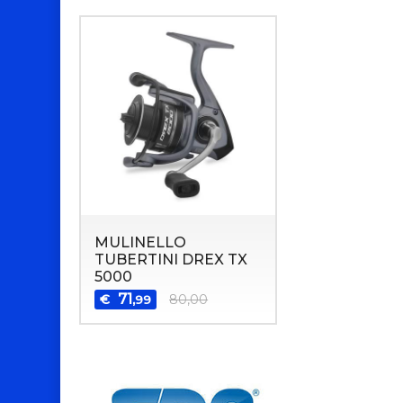
MULINELLO
TUBERTINI DREX TX
5000
71
€
80,00
,99