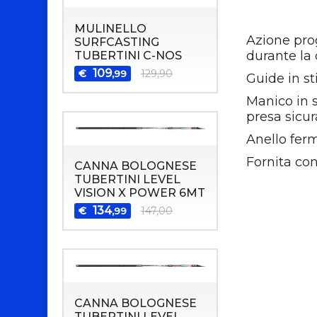
MULINELLO
Azione prog
SURFCASTING
durante la 
TUBERTINI C-NOS
109
€
129,90
,99
Guide in st
Manico in 
presa sicur
Anello fer
Fornita con
CANNA BOLOGNESE
TUBERTINI LEVEL
VISION X POWER 6MT
134
€
147,00
,99
CANNA BOLOGNESE
TUBERTINI LEVEL