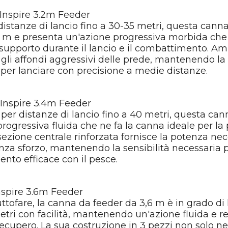
nspire 3.2m Feeder
distanze di lancio fino a 30-35 metri, questa cann
2 m e presenta un'azione progressiva morbida che 
 supporto durante il lancio e il combattimento. A
 gli affondi aggressivi delle prede, mantenendo l
per lanciare con precisione a medie distanze.
nspire 3.4m Feeder
per distanze di lancio fino a 40 metri, questa can
rogressiva fluida che ne fa la canna ideale per la
ezione centrale rinforzata fornisce la potenza nec
nza sforzo, mantenendo la sensibilità necessaria 
nto efficace con il pesce.
spire 3.6m Feeder
ttofare, la canna da feeder da 3,6 m è in grado di 
etri con facilità, mantenendo un'azione fluida e re
recupero. La sua costruzione in 3 pezzi non solo ne 