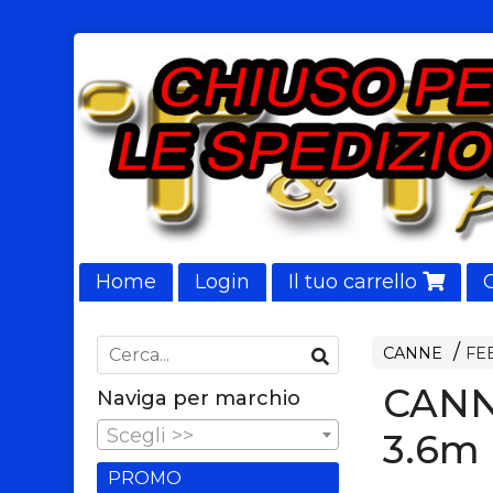
Home
Login
Il tuo carrello
NUOVI ARRIVI
CANNE
FE
CANN
Naviga per marchio
Scegli >>
3.6m 
PROMO