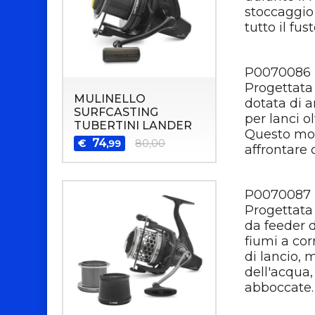
stoccaggio 
tutto il fust
P0070086 I
Progettata 
MULINELLO
dotata di a
SURFCASTING
per lanci o
TUBERTINI LANDER
Questo mode
74
€
80,00
,99
affrontare
P0070087 I
Progettata 
da feeder d
fiumi a co
di lancio, 
dell'acqua,
abboccate.