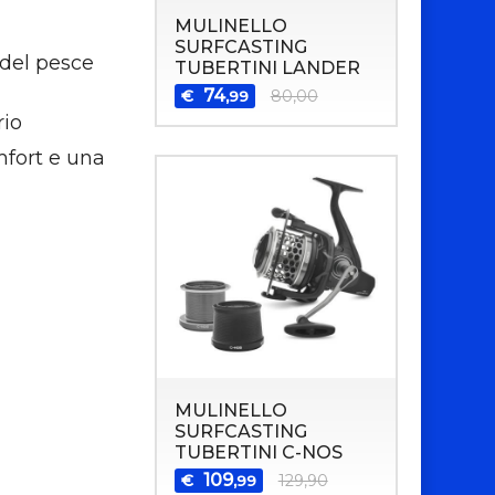
MULINELLO
SURFCASTING
 del pesce
TUBERTINI LANDER
74
€
80,00
,99
rio
mfort e una
MULINELLO
SURFCASTING
TUBERTINI C-NOS
109
€
129,90
,99