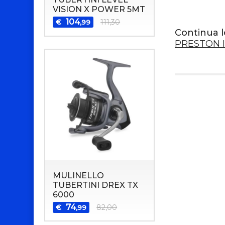
VISION X POWER 5MT
104
€
111,30
,99
Continua l
PRESTON 
MULINELLO
TUBERTINI DREX TX
6000
74
€
82,00
,99