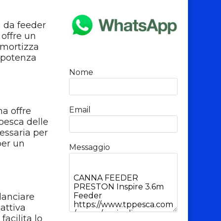
a da feeder
offre un
mmortizza
a potenza
Nome
Email
na offre
 pesca delle
essaria per
per un
Messaggio
lanciare
attiva
facilita lo