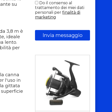
Do il consenso al
tante su
trattamento dei miei dati
personali per
finalità di
marketing
 da 3,8 m è
Invia messaggio
te, ideale
a lento.
bilità per
 la canna
r l'uso in
a gittata
 superficie
e