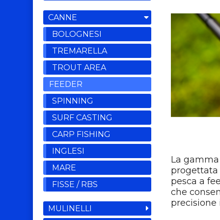
CANNE
BOLOGNESI
TREMARELLA
TROUT AREA
FEEDER
SPINNING
SURF CASTING
CARP FISHING
INGLESI
La gamma di
MARE
progettata 
pesca a fe
FISSE / RBS
che consent
precisione 
MULINELLI