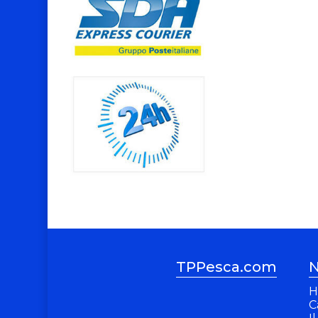
TPPesca.com
N
H
C