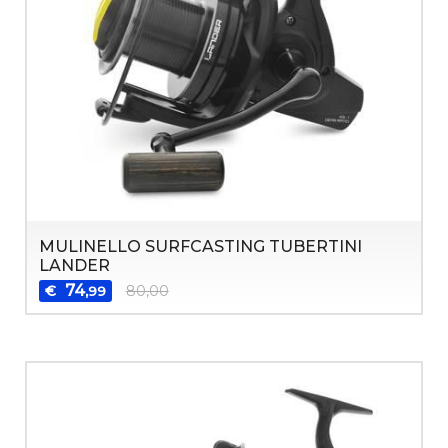
MULINELLO SURFCASTING TUBERTINI
LANDER
74
€
80,00
,99