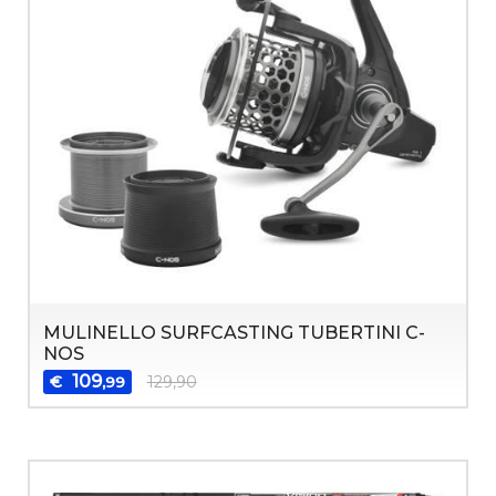
MULINELLO SURFCASTING TUBERTINI C-
NOS
109
€
129,90
,99