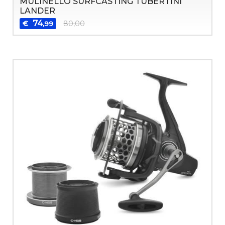
MULINELLO SURFCASTING TUBERTINI
LANDER
74
€
80,00
,99